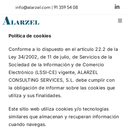
Saltar
info@alarzel.com
| 91 359 54 08
al
contenido
Togg
Navi
Nosotros
Política de cookies
Conforme a lo dispuesto en el artículo 22.2 de la
¿Qué hacemos?
Ley 34/2002, de 11 de julio, de Servicios de la
Sociedad de la Información y de Comercio
Electrónico (LSSI-CE) vigente, ALARZEL
Incorpórate
CONSULTING SERVICES, S.L. debe cumplir con
la obligación de informar sobre las cookies que
Contacto
utiliza y sus finalidades.
Este sitio web utiliza cookies y/o tecnologías
similares que almacenan y recuperan información
cuando navegas.